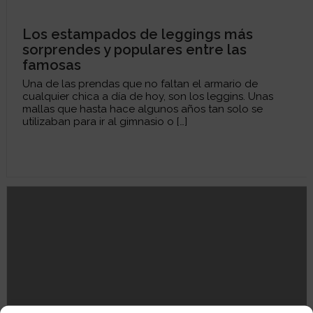
Los estampados de leggings más
sorprendes y populares entre las
famosas
Una de las prendas que no faltan el armario de
cualquier chica a día de hoy, son los leggins. Unas
mallas que hasta hace algunos años tan solo se
utilizaban para ir al gimnasio o […]