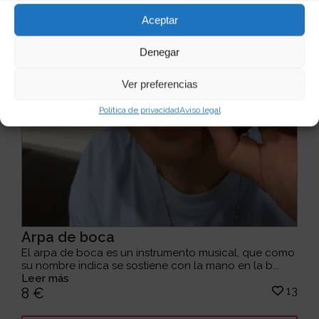
Aceptar
Denegar
Ver preferencias
Política de privacidad
Aviso legal
Arpa de boca
El arpa de boca es un instrumento musical, que como
su nombre indica se sostiene con la mano en la b...
Leer más
13
8 €