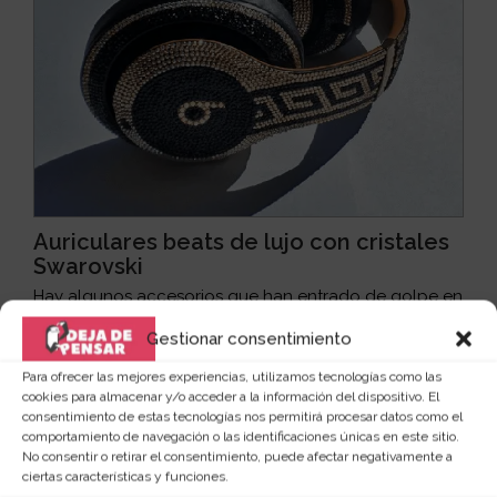
Auriculares beats de lujo con cristales
Swarovski
Hay algunos accesorios que han entrado de golpe en
nuestras vidas y se han instalado en ellas de man...
Leer más
Gestionar consentimiento
15
349 €
Para ofrecer las mejores experiencias, utilizamos tecnologías como las
cookies para almacenar y/o acceder a la información del dispositivo. El
Ver producto
consentimiento de estas tecnologías nos permitirá procesar datos como el
comportamiento de navegación o las identificaciones únicas en este sitio.
No consentir o retirar el consentimiento, puede afectar negativamente a
ciertas características y funciones.