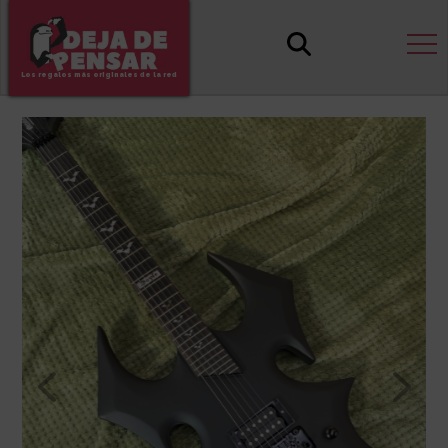
Los regalos más originales de la red