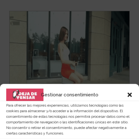
Gestionar consentimiento
Para ofrecer las mejores experiencias, utilizamos tecnologías como las
cookies para almacenar y/o acceder a la información del dispositivo. El
Maleta y scooter 2 en 1
consentimiento de estas tecnologías nos permitirá procesar datos como el
comportamiento de navegación o las identificaciones únicas en este sitio.
Si eres de los que tienen la suerte de viajar mucho,
No consentir o retirar el consentimiento, puede afectar negativamente a
sabrás de sobra el rollo que es tener que estar...
Leer
ciertas características y funciones.
más