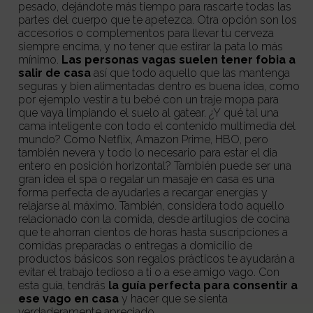
pesado, dejándote más tiempo para rascarte todas las
partes del cuerpo que te apetezca. Otra opción son los
accesorios o complementos para llevar tu cerveza
siempre encima, y no tener que estirar la pata lo más
mínimo.
Las personas vagas suelen tener fobia a
salir de casa
así que todo aquello que las mantenga
seguras y bien alimentadas dentro es buena idea, como
por ejemplo vestir a tu bebé con un traje mopa para
que vaya limpiando el suelo al gatear. ¿Y qué tal una
cama inteligente con todo el contenido multimedia del
mundo? Como Netflix, Amazon Prime, HBO, pero
también nevera y todo lo necesario para estar el dia
entero en posición horizontal? También puede ser una
gran idea el spa o regalar un masaje en casa es una
forma perfecta de ayudarles a recargar energías y
relajarse al máximo. También, considera todo aquello
relacionado con la comida, desde artilugios de cocina
que te ahorran cientos de horas hasta suscripciones a
comidas preparadas o entregas a domicilio de
productos básicos son regalos prácticos te ayudarán a
evitar el trabajo tedioso a ti o a ese amigo vago. Con
esta guía, tendrás
la guía perfecta para consentir a
ese vago en casa
y hacer que se sienta
verdaderamente apreciado.