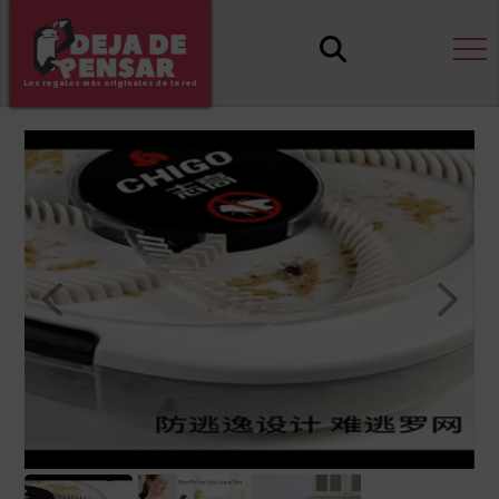
Los regalos más originales de la red