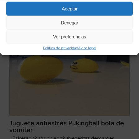
Aceptar
Denegar
Ver preferencias
Política de privacidad
Aviso legal
Juguete antiestrés Pukingball bola de
vomitar
¿Estresado? ¿Agobiado? ¿Necesitas descargar