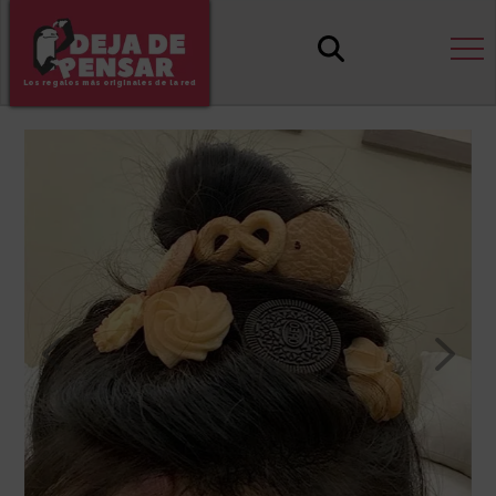
Los regalos más originales de la red