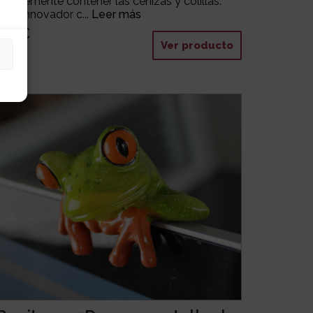
simplemente contener las cenizas y colillas.
Este innovador c...
Leer más
16 €
Ver producto
34