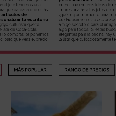
an al jefe tenemos una
cuero, hay muchas ideas de r
para que parezca que estás
impresionarán a los jefes de tu empresa. Y con la Na
os
artículos de
¿qué mejor momento para most
sonalizar tu escritorio
cuidadosamente seleccionados
ejo culturista que te
amigo secreto o para el
amigo 
e lata de Coca-Cola.
algo para todos. Si estas busc
de lo compras, te ponemos
elegantes para la oficina, hay 
c. para que veas el precio
la lista que cuidadosamente t
MÁS POPULAR
RANGO DE PRECIOS