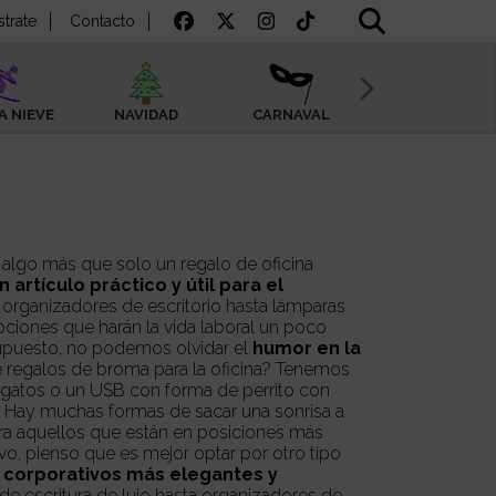
strate
Contacto
A NIEVE
NAVIDAD
CARNAVAL
VERANO
n artículo práctico y útil para el
 organizadores de escritorio hasta lámparas
iones que harán la vida laboral un poco
agradable. Y, por supuesto, no podemos olvidar el
humor en la
de regalos de broma para la oficina? Tenemos
e gatos o un USB con forma de perrito con
 Hay muchas formas de sacar una sonrisa a
ra aquellos que están en posiciones más
ivo, pienso que es mejor optar por otro tipo
 corporativos más elegantes y
 de escritura de lujo hasta organizadores de