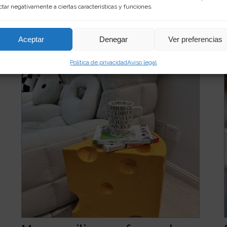
libreta con esta original goma de borrar con
ctar negativamente a ciertas características y funciones.
forma de...
Leer más
3 €
Ver producto
27
Aceptar
Denegar
Ver preferencias
Política de privacidad
Aviso legal