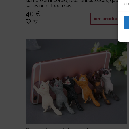
siempre un incordio, feos, antiestéticos, que no
afe
sabes nun...
Leer más
40 €
Ver producto
27