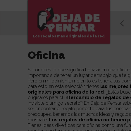
TS
SALUD
PARA VAGOS
LUJO
Los regalos más originales de la red
Oficina
Si conoces lo que significa trabajar en una ofici
importancia de tener un lugar de trabajo que te g
Pero en mi opinión también lo es tener a tus com
para esto en esta selección tienes
las mejores 
originales para oficina de la red
. ¿Estás buscando ideas divertidas y
originales para el
intercambio de regalos de 
invisible
o amigo secreto? En
Deja de Pensar
sabe
ser encontrar el regalo perfecto para tus compañ
preocupes, ¡tenemos las muchas ideas y regalos 
mostrate.
Los regalos de oficina no tienen 
Tienes ideas divertidas para oficina como una f
móviles con temporizador que mantine tu teléfo