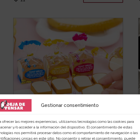
Gestionar consentimiento
Goma de borrar con forma de
a ofrecer las mejores experiencias, utilizamos tecnologías como las cookies para
pan tostado
acenar y/o acceder a la información del dispositivo. El consentimiento de estas
nologías nos permitirá procesar datos como el comportamiento de navegación o las
Disfruta de la diversión mientras borras en tu
ntificaciones únicas en este sitio. No consentir o retirar el consentimiento, puede