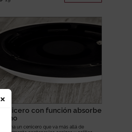
Cenicero con función absorbe
humo
Imagina un cenicero que va más allá de