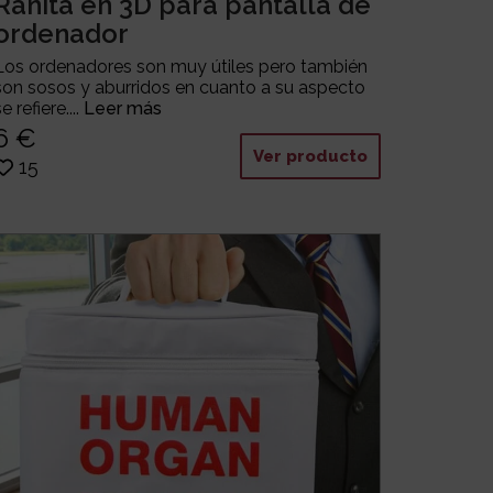
Ranita en 3D para pantalla de
ordenador
Los ordenadores son muy útiles pero también
son sosos y aburridos en cuanto a su aspecto
se refiere....
Leer más
6 €
Ver producto
15