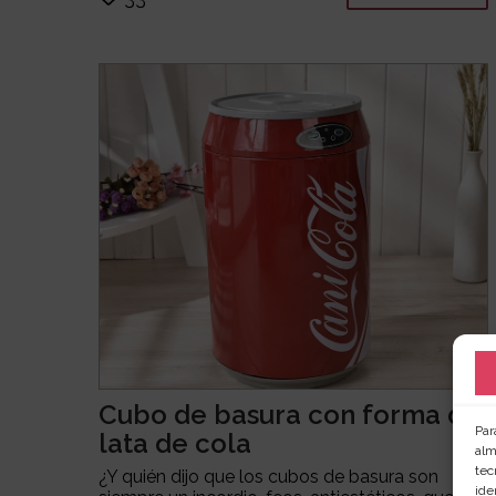
Cubo de basura con forma de
Par
lata de cola
alm
tec
¿Y quién dijo que los cubos de basura son
ide