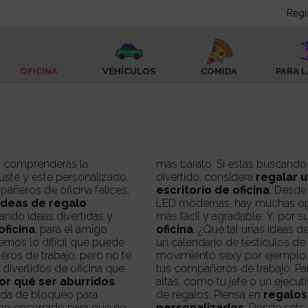
Regí
OFICINA
VEHÍCULOS
COMIDA
PARA L
na, comprenderás la
más barato. Si estás buscando algo más que solo un regalo de oficina
uste y este personalizado.
divertido, considera
regalar u
pañeros de oficina felices,
escritorio de oficina
. Desde
ideas de regalo
LED modernas, hay muchas opc
más fácil y 
oficina
, para el
amigo
oficina
. ¿Qué tal unas ideas 
mos lo difícil que puede
un calendario de testículos d
eros de trabajo, pero no te
movimiento sexy por ejemplo.
divertidos de oficina que
tus compañeros de trabajo. Pa
por qué ser aburridos
.
altas, como tu jefe o un ejecut
unda de bloqueo para
de regalos. Piensa en
regalos
no encerrado para que no
personalizados
. Desde sets