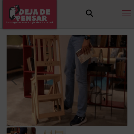
Los regalos más originales de la red