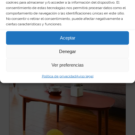
Escoba con aspirador de basura
cookies para almacenar y/o acceder a la información del dispositivo. El
incorporado
consentimiento de estas tecnologías nos permitirá procesar datos como el
comportamiento de navegación o las identificaciones únicas en este sitio.
Si eres de los que gustan tener la casa impoluta, libre
No consentir o retirar el consentimiento, puede afectar negativamente a
de polvo y suciedad, mira que producto tan g...
Leer
ciertas características y funciones.
más
31
35 €
Aceptar
Ver producto
Denegar
Ver preferencias
Política de privacidad
Aviso legal