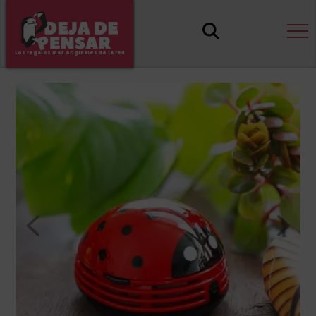
Los regalos más originales de la red