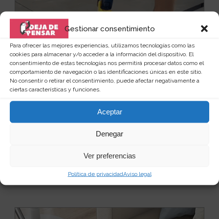
Gestionar consentimiento
Para ofrecer las mejores experiencias, utilizamos tecnologías como las
cookies para almacenar y/o acceder a la información del dispositivo. El
consentimiento de estas tecnologías nos permitirá procesar datos como el
comportamiento de navegación o las identificaciones únicas en este sitio.
No consentir o retirar el consentimiento, puede afectar negativamente a
ciertas características y funciones.
Fregona triangular multiusos
Aceptar
La limpieza de tu hogar, a partir de ahora, se va a
convertir en una tarea fácil y rápida, porque co...
Leer
Denegar
más
32
10 €
Ver preferencias
Ver producto
Política de privacidad
Aviso legal