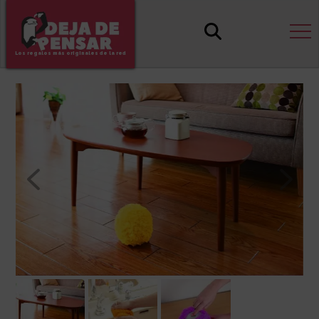
Los regalos más originales de la red