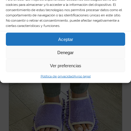
cookies para almacenar y/o acceder a la información del dispositivo. El
consentimiento de estas tecnologías nos permitirá procesar datos como el
Escoba con aspirador de basura
comportamiento de navegación o las identificaciones únicas en este sitio.
incorporado
No consentir o retirar el consentimiento, puede afectar negativamente a
ciertas características y funciones.
Si eres de los que gustan tener la casa impoluta, libre
de polvo y suciedad, mira que producto tan g...
Leer
más
Aceptar
31
35 €
Denegar
Ver producto
Ver preferencias
Política de privacidad
Aviso legal