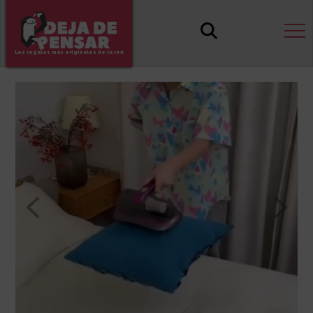
Los regalos más originales de la red