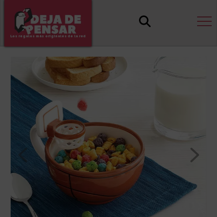
Los regalos más originales de la red