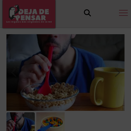
Los regalos más originales de la red