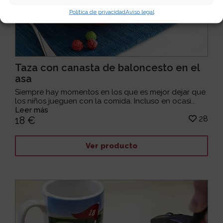
Política de privacidad
Aviso legal
Taza con canasta de baloncesto en el
asa
Siempre hay momentos en los que es mejor dejar que
los niños jueguen con la comida. Incluso en ocasi...
Leer más
28
18 €
Ver producto