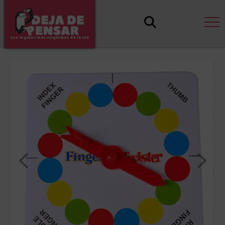
Los regalos más originales de la red