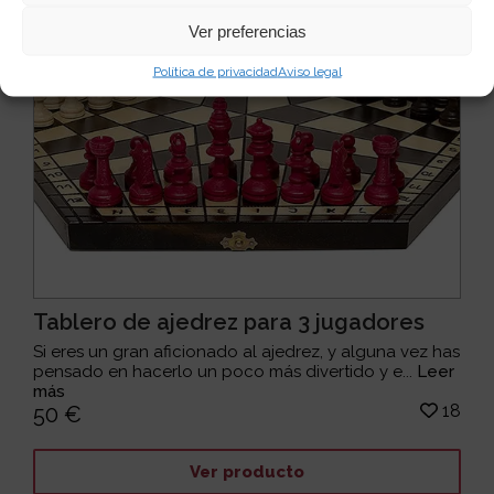
Ver preferencias
Política de privacidad
Aviso legal
Tablero de ajedrez para 3 jugadores
Si eres un gran aficionado al ajedrez, y alguna vez has
pensado en hacerlo un poco más divertido y e...
Leer
más
18
50 €
Ver producto