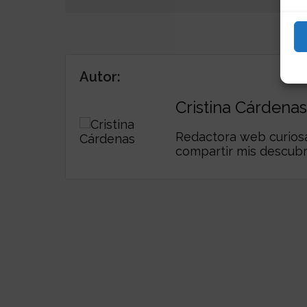
Autor:
Cristina Cárdenas
Redactora web curiosa,
compartir mis descub