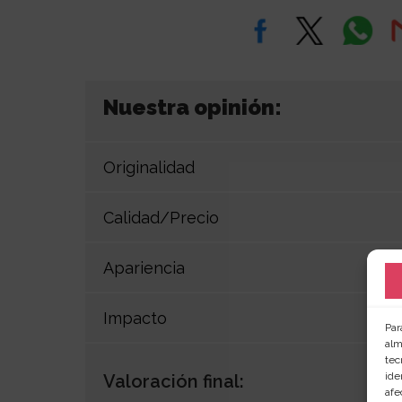
Nuestra opinión:
Originalidad
Calidad/Precio
Apariencia
Impacto
Par
alm
tec
ide
Valoración final:
afe