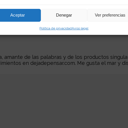
Aceptar
Denegar
Ver preferencias
Política de privacidad
Aviso legal
 amante de las palabras y de los productos singular
rimientos en
dejadepensar.com
. Me gusta el mar y dis