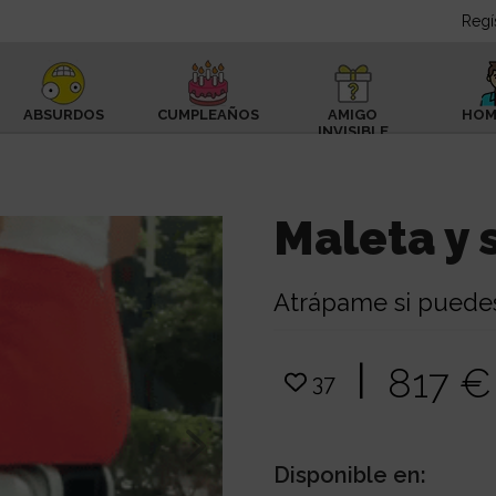
Regí
ABSURDOS
CUMPLEAÑOS
AMIGO
HOM
INVISIBLE
Maleta y 
Atrápame si puede
|
817 
37
Disponible en: