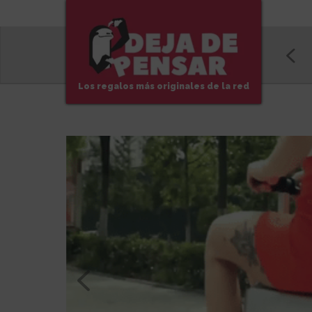
Los regalos más originales de la red