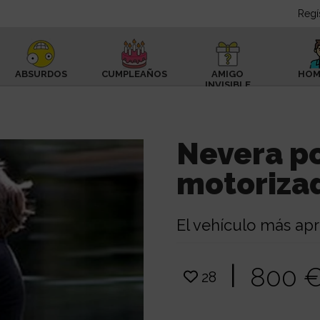
Regí
ABSURDOS
CUMPLEAÑOS
AMIGO
HOM
INVISIBLE
Nevera po
motoriza
El vehículo más apr
|
800 
28