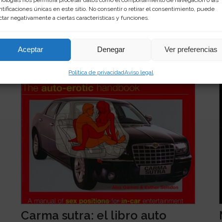
ntificaciones únicas en este sitio. No consentir o retirar el consentimiento, puede
ctar negativamente a ciertas características y funciones.
r...
Aceptar
Denegar
Ver preferencias
Política de privacidad
Aviso legal
Carma sutra: el libro auto