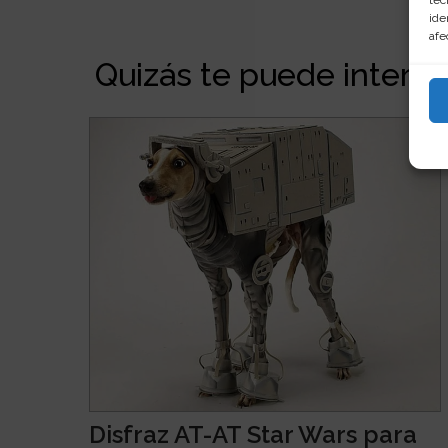
ide
afe
Quizás te puede interesa
Disfraz AT-AT Star Wars para