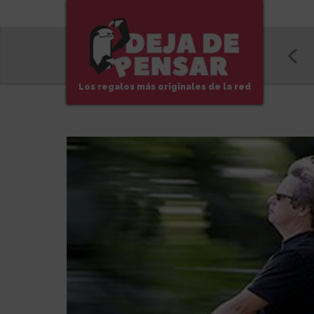
Los regalos más originales de la red