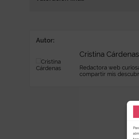
Autor:
Cristina Cárdenas
Redactora web curiosa,
compartir mis descub
Par
alm
tec