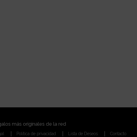
alos más originales de la red
gal
Política de privacidad
Lista de Deseos
Contacto