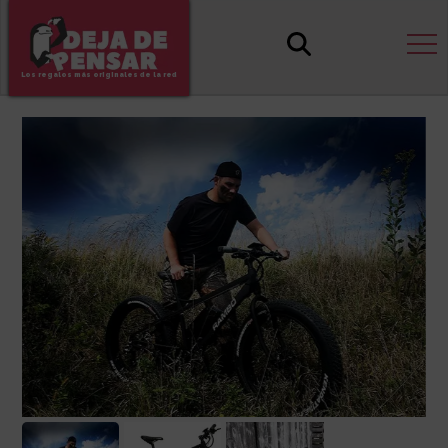
Los regalos más originales de la red