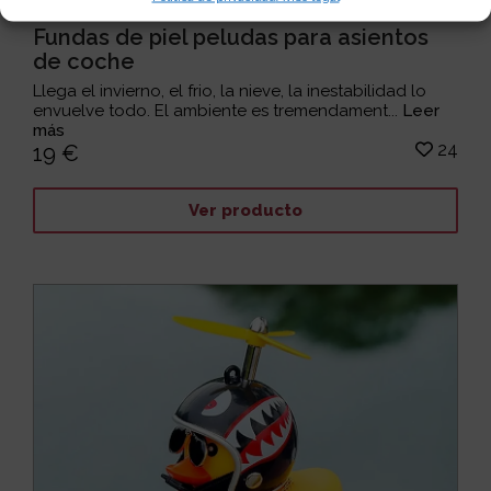
Fundas de piel peludas para asientos
de coche
Llega el invierno, el frio, la nieve, la inestabilidad lo
envuelve todo. El ambiente es tremendament...
Leer
más
24
19 €
Ver producto