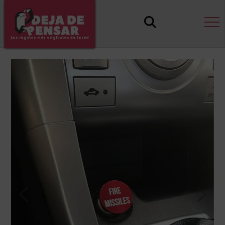
Los regalos más originales de la red