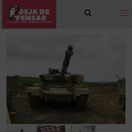
Los regalos más originales de la red