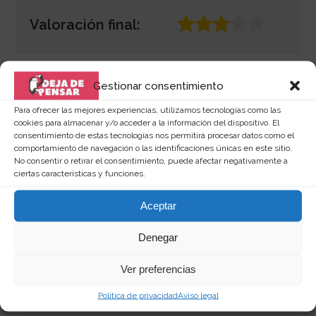
Valoración final:
Gestionar consentimiento
Para ofrecer las mejores experiencias, utilizamos tecnologías como las
Autor:
cookies para almacenar y/o acceder a la información del dispositivo. El
consentimiento de estas tecnologías nos permitirá procesar datos como el
comportamiento de navegación o las identificaciones únicas en este sitio.
No consentir o retirar el consentimiento, puede afectar negativamente a
ciertas características y funciones.
Cristina Cárdenas
Aceptar
Redactora web curiosa, amante de las
Denegar
palabras y de los productos singulares. Me
encanta investigar por la red y compartir mis
descubrimientos en
dejadepensar.com
. Me
Ver preferencias
gusta el mar y disfrutar de la vida.
Política de privacidad
Aviso legal