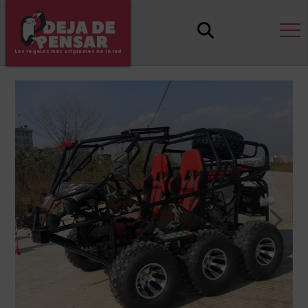
Los regalos más originales de la red