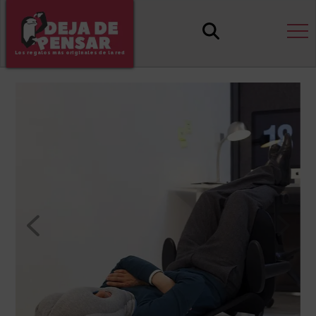
Los regalos más originales de la red