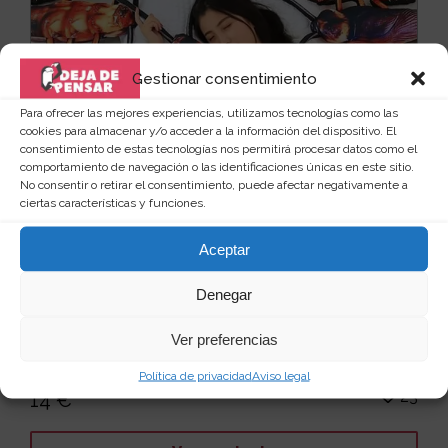
Gestionar consentimiento
Para ofrecer las mejores experiencias, utilizamos tecnologías como las
cookies para almacenar y/o acceder a la información del dispositivo. El
consentimiento de estas tecnologías nos permitirá procesar datos como el
comportamiento de navegación o las identificaciones únicas en este sitio.
No consentir o retirar el consentimiento, puede afectar negativamente a
ciertas características y funciones.
Aceptar
Denegar
Almohada cucaracha
Ver preferencias
Tres veces, ¡tres! Hemos tenido que revisar este
producto para estar seguros de que se comercializa,...
Política de privacidad
Aviso legal
Leer más
23
14 €