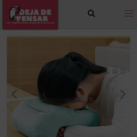
Los regalos más originales de la red