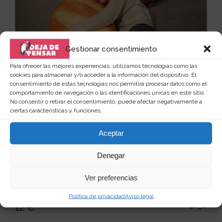
Gestionar consentimiento
Para ofrecer las mejores experiencias, utilizamos tecnologías como las
cookies para almacenar y/o acceder a la información del dispositivo. El
consentimiento de estas tecnologías nos permitirá procesar datos como el
comportamiento de navegación o las identificaciones únicas en este sitio.
No consentir o retirar el consentimiento, puede afectar negativamente a
ciertas características y funciones.
Aceptar
Cojín almohada gigante con forma
Denegar
barra pan
Ver preferencias
Hay algunos artículos, que por su extrema
originalidad te dejan mudo, sin palabras. Y este
Política de privacidad
Aviso legal
producto ...
Leer más
30
12 €