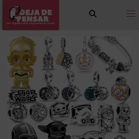
Los regalos más originales de la red