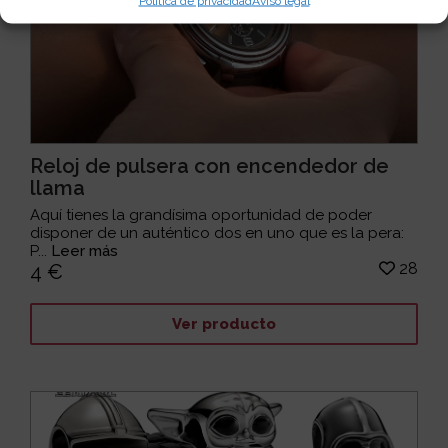
Política de privacidad
Aviso legal
Reloj de pulsera con encendedor de
llama
Aquí tienes la grandísima oportunidad de poder
disponer de un auténtico dos en uno que es la pera:
P...
Leer más
28
4 €
Ver producto