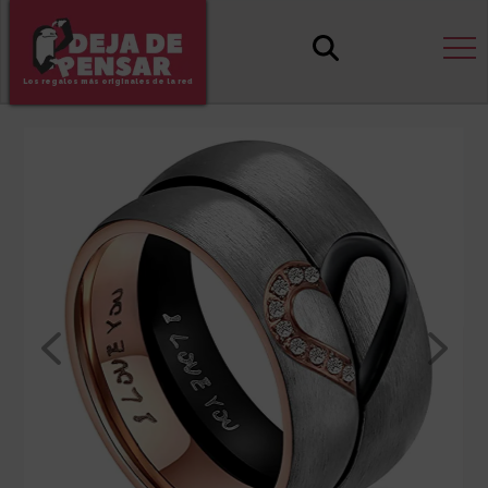
Los regalos más originales de la red