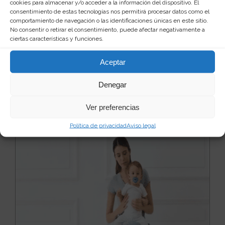
cookies para almacenar y/o acceder a la información del dispositivo. El
bebe
consentimiento de estas tecnologías nos permitirá procesar datos como el
En la actualidad, el uso del chupete por parte de los
comportamiento de navegación o las identificaciones únicas en este sitio.
más pequeños está completamente extendido y no...
No consentir o retirar el consentimiento, puede afectar negativamente a
Leer más
ciertas características y funciones.
26
10 €
Aceptar
Ver producto
Denegar
Ver preferencias
Política de privacidad
Aviso legal