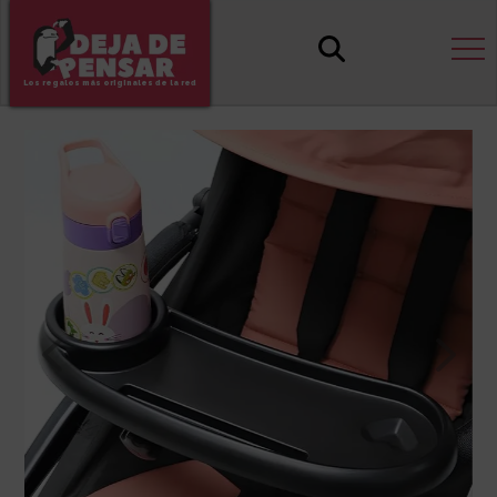
Los regalos más originales de la red