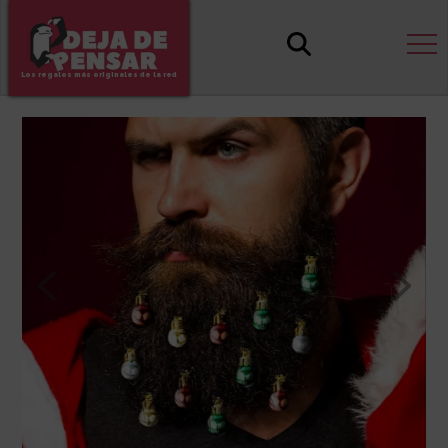
Los regalos más originales de la red