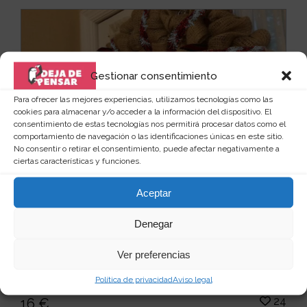
Gestionar consentimiento
Para ofrecer las mejores experiencias, utilizamos tecnologías como las
cookies para almacenar y/o acceder a la información del dispositivo. El
consentimiento de estas tecnologías nos permitirá procesar datos como el
comportamiento de navegación o las identificaciones únicas en este sitio.
No consentir o retirar el consentimiento, puede afectar negativamente a
ciertas características y funciones.
Aceptar
Denegar
Corona de Grinch ladrón de la Navidad
Ver preferencias
El Grinch está intentando entrar en tu casa, y lo
intenta por todos los lados y de todos los modos p...
Política de privacidad
Aviso legal
Leer más
24
16 €