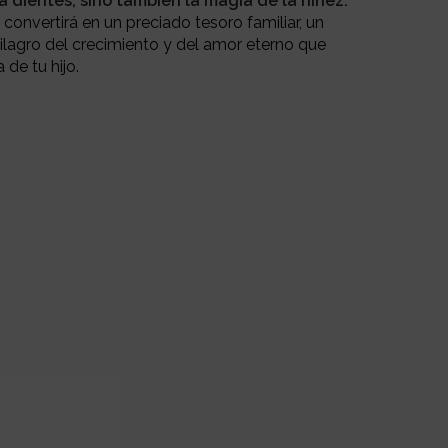
 dientes, sino también la magia de la niñez.
 convertirá en un preciado tesoro familiar, un
ilagro del crecimiento y del amor eterno que
 de tu hijo.