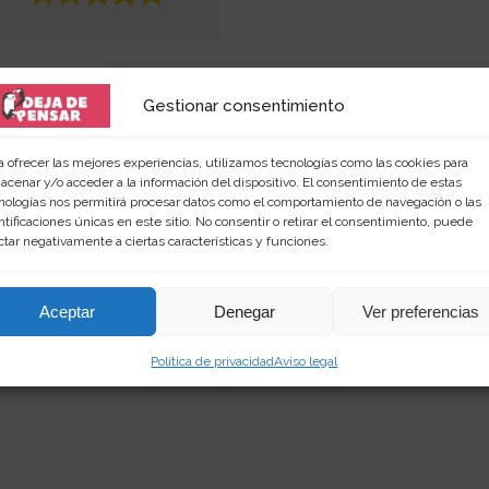
Gestionar consentimiento
a ofrecer las mejores experiencias, utilizamos tecnologías como las cookies para
acenar y/o acceder a la información del dispositivo. El consentimiento de estas
nologías nos permitirá procesar datos como el comportamiento de navegación o las
ntificaciones únicas en este sitio. No consentir o retirar el consentimiento, puede
 amante de las palabras y de los productos singular
ctar negativamente a ciertas características y funciones.
rimientos en
dejadepensar.com
. Me gusta el mar y dis
Aceptar
Denegar
Ver preferencias
Política de privacidad
Aviso legal