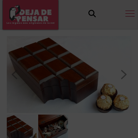
Los regalos más originales de la red