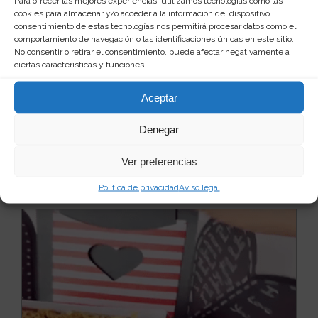
Para ofrecer las mejores experiencias, utilizamos tecnologías como las
cookies para almacenar y/o acceder a la información del dispositivo. El
consentimiento de estas tecnologías nos permitirá procesar datos como el
comportamiento de navegación o las identificaciones únicas en este sitio.
No consentir o retirar el consentimiento, puede afectar negativamente a
Joyero Cherry Cake con espejo
ciertas características y funciones.
Sumérgete en un mundo de dulzura y elegancia con
este joyero con forma de deliciosa tarta de cerezas...
Aceptar
Leer más
13
40 €
Denegar
Ver producto
Ver preferencias
Política de privacidad
Aviso legal