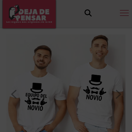
Los regalos más originales de la red