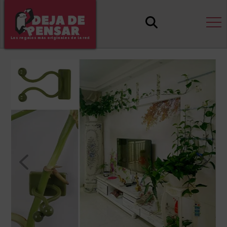
Los regalos más originales de la red