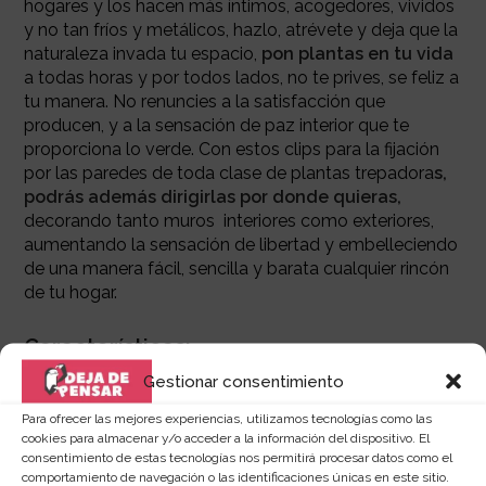
hogares y los hacen más íntimos, acogedores, vividos
y no tan fríos y metálicos, hazlo, atrévete y deja que la
naturaleza invada tu espacio,
pon plantas en tu vida
a todas horas y por todos lados, no te prives, se feliz a
tu manera. No renuncies a la satisfacción que
producen, y a la sensación de paz interior que te
proporciona lo verde. Con estos clips para la fijación
por las paredes de toda clase de plantas trepadora
s,
podrás además dirigirlas por donde quieras,
decorando tanto muros interiores como exteriores,
aumentando la sensación de libertad y embelleciendo
de una manera fácil, sencilla y barata cualquier rincón
de tu hogar.
Características:
Gestionar consentimiento
-Material:
ABS
Para ofrecer las mejores experiencias, utilizamos tecnologías como las
cookies para almacenar y/o acceder a la información del dispositivo. El
consentimiento de estas tecnologías nos permitirá procesar datos como el
Nuestra opinión:
comportamiento de navegación o las identificaciones únicas en este sitio.