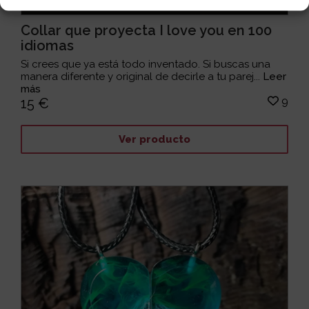
Collar que proyecta I love you en 100
idiomas
Si crees que ya está todo inventado. Si buscas una
manera diferente y original de decirle a tu parej...
Leer
más
9
15 €
Ver producto