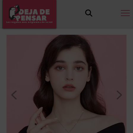
Los regalos más originales de la red