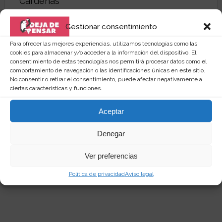
Cristina Cárdenas
Gestionar consentimiento
Redactora web curiosa, amante de las
Para ofrecer las mejores experiencias, utilizamos tecnologías como las
cookies para almacenar y/o acceder a la información del dispositivo. El
palabras y de los productos singulares. Me
consentimiento de estas tecnologías nos permitirá procesar datos como el
encanta investigar por la red y compartir mis
comportamiento de navegación o las identificaciones únicas en este sitio.
descubrimientos en
dejadepensar.com
. Me
No consentir o retirar el consentimiento, puede afectar negativamente a
gusta el mar y disfrutar de la vida.
ciertas características y funciones.
Aceptar
Denegar
Ver preferencias
Política de privacidad
Aviso legal