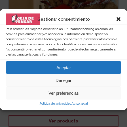
Gestionar consentimiento
Para ofrecer las mejores experiencias, utilizamos tecnologías como las
cookies para almacenar y/o acceder a la información del dispositivo. El
consentimiento de estas tecnologías nos permitirá procesar datos como el
comportamiento de navegación o las identificaciones únicas en este sitio.
No consentir o retirar el consentimiento, puede afectar negativamente a
ciertas características y funciones.
Aceptar
Denegar
Corona de Grinch ladrón de la Navidad
El Grinch está intentando entrar en tu casa, y lo
Ver preferencias
intenta por todos los lados y de todos los modos p...
Leer más
Política de privacidad
Aviso legal
24
16 €
Ver producto