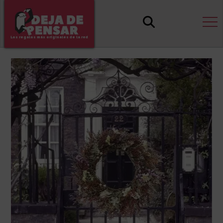
Los regalos más originales de la red