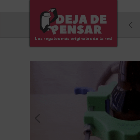
Los regalos más originales de la red