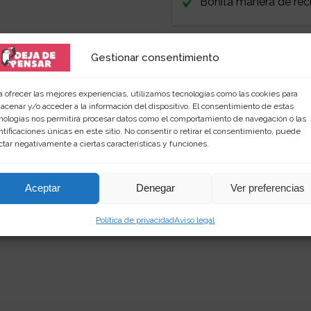
Bonita manera de reci
Gestionar consentimiento
a ofrecer las mejores experiencias, utilizamos tecnologías como las cookies para
acenar y/o acceder a la información del dispositivo. El consentimiento de estas
nologías nos permitirá procesar datos como el comportamiento de navegación o las
 amante de las palabras y de los productos singular
ntificaciones únicas en este sitio. No consentir o retirar el consentimiento, puede
rimientos en
dejadepensar.com
. Me gusta el mar y dis
ctar negativamente a ciertas características y funciones.
Aceptar
Denegar
Ver preferencias
Política de privacidad
Aviso legal