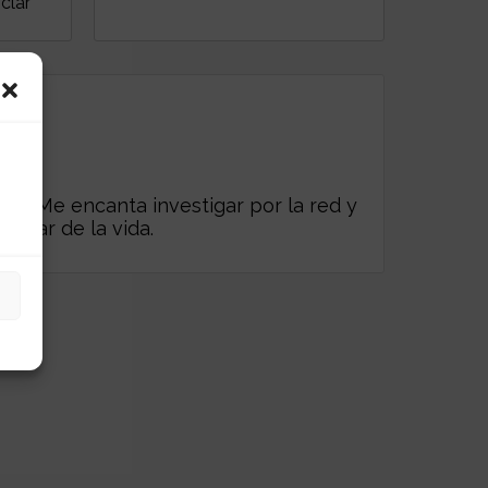
clar
es. Me encanta investigar por la red y
frutar de la vida.