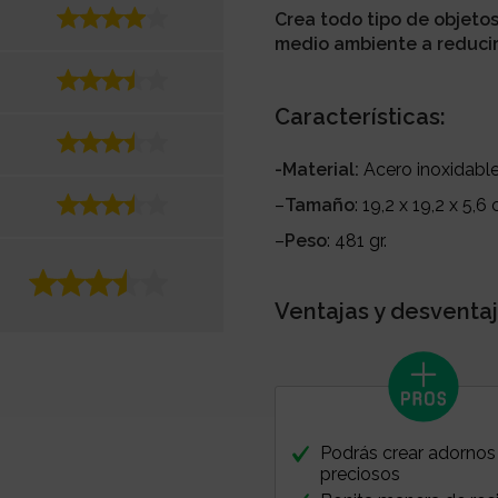
Crea todo tipo de objetos
medio ambiente a reducir
Características:
-Material:
Acero inoxidable
–
Tamaño
: 19,2 x 19,2 x 5,6
–
Peso
: 481 gr.
Ventajas y desventaj
Podrás crear adornos
preciosos