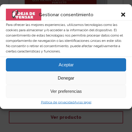
Gestionar consentimiento
Para ofrecer las mejores experiencias, utilizamos tecnologías como las
cookies para almacenar y/o acceder a la información del dispositivo. El
consentimiento de estas tecnologías nos permitirá procesar datos como el
comportamiento de navegación o las identificaciones únicas en este sitio.
No consentir o retirar el consentimiento, puede afectar negativamente a
ciertas características y funciones.
Aceptar
Libro "Cacasutra" 69 maneras
diferentes de cagar
Denegar
Te traemos la Guía técnico-práctica del cagador
perfecto, un libro con 69 posturas ilustradas para c...
Ver preferencias
Leer más
45
10 €
Política de privacidad
Aviso legal
Ver producto