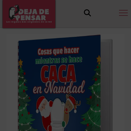
Los regalos más originales de la red