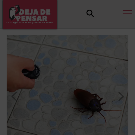
Los regalos más originales de la red