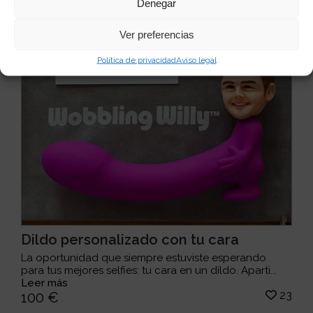
Denegar
Ver preferencias
Política de privacidad
Aviso legal
Dildo personalizado con tu cara
La oportunidad que siempre estuviste esperando
para tus mejores selfies: tu cara en un dildo. Aparti...
Leer más
23
100 €