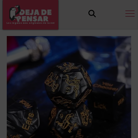
Los regalos más originales de la red