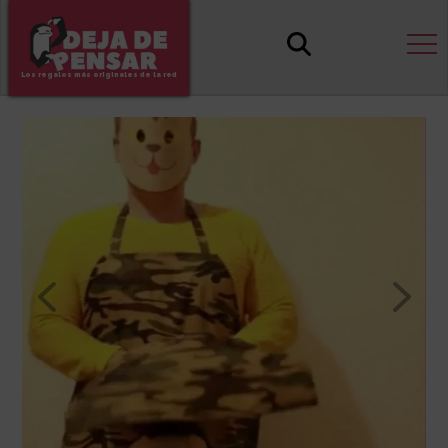
Los regalos más originales de la red