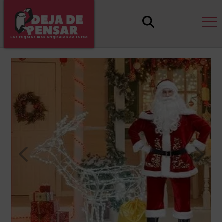
Los regalos más originales de la red