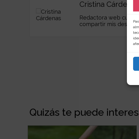
Cristina Cárdenas
Redactora web curiosa,
Par
compartir mis descub
alm
tec
ide
afe
Quizás te puede interesa