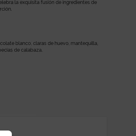
elebra la exquisita fusión de ingredientes de
rción.
colate blanco, claras de huevo, mantequilla,
pecias de calabaza.