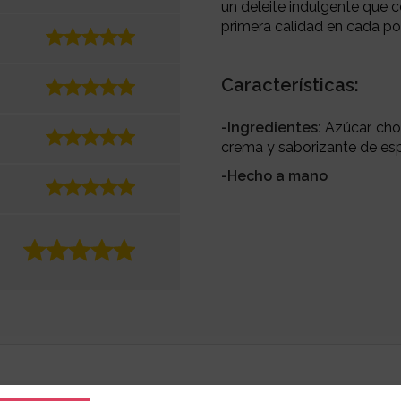
un deleite indulgente que c
primera calidad en cada po
Características:
-Ingredientes:
Azúcar, cho
crema y saborizante de es
-Hecho a mano