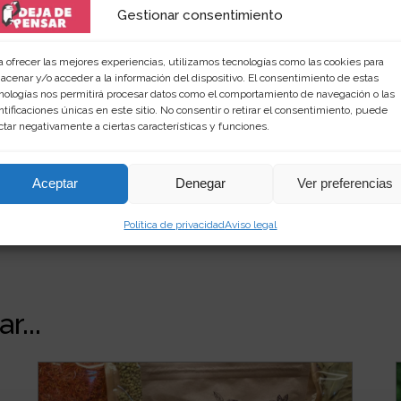
Gestionar consentimiento
 amante de las palabras y de los productos singular
a ofrecer las mejores experiencias, utilizamos tecnologías como las cookies para
rimientos en
dejadepensar.com
. Me gusta el mar y dis
acenar y/o acceder a la información del dispositivo. El consentimiento de estas
nologías nos permitirá procesar datos como el comportamiento de navegación o las
ntificaciones únicas en este sitio. No consentir o retirar el consentimiento, puede
ctar negativamente a ciertas características y funciones.
Aceptar
Denegar
Ver preferencias
Política de privacidad
Aviso legal
r...