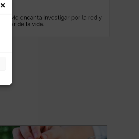
es. Me encanta investigar por la red y
frutar de la vida.