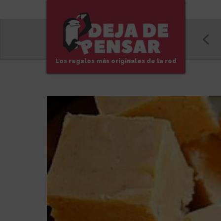
Los regalos más originales de la red