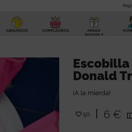
Regí
ABSURDOS
CUMPLEAÑOS
AMIGO
HOM
INVISIBLE
Escobilla
Donald T
¡A la mierda!
|
6 €
50