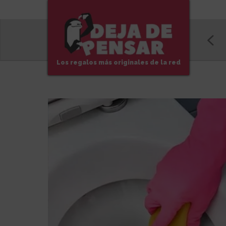
Los regalos más originales de la red