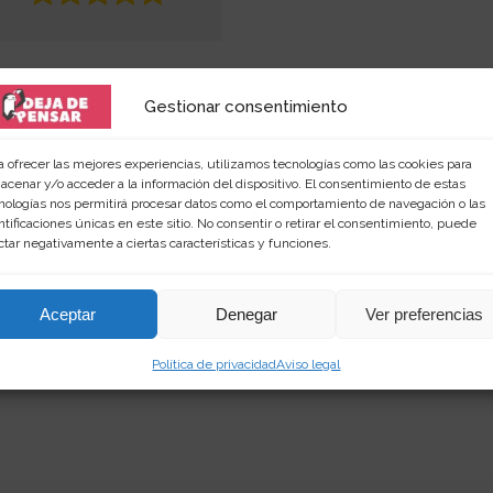
Gestionar consentimiento
a ofrecer las mejores experiencias, utilizamos tecnologías como las cookies para
acenar y/o acceder a la información del dispositivo. El consentimiento de estas
nologías nos permitirá procesar datos como el comportamiento de navegación o las
ntificaciones únicas en este sitio. No consentir o retirar el consentimiento, puede
 amante de las palabras y de los productos singular
ctar negativamente a ciertas características y funciones.
rimientos en
dejadepensar.com
. Me gusta el mar y dis
Aceptar
Denegar
Ver preferencias
Política de privacidad
Aviso legal