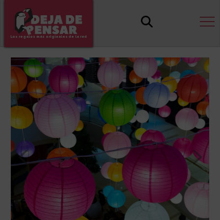
Los regalos más originales de la red