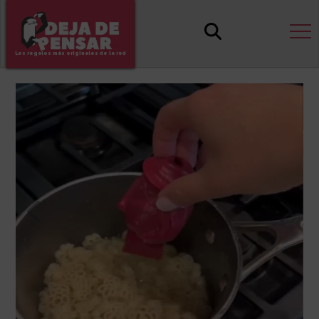
Los regalos más originales de la red