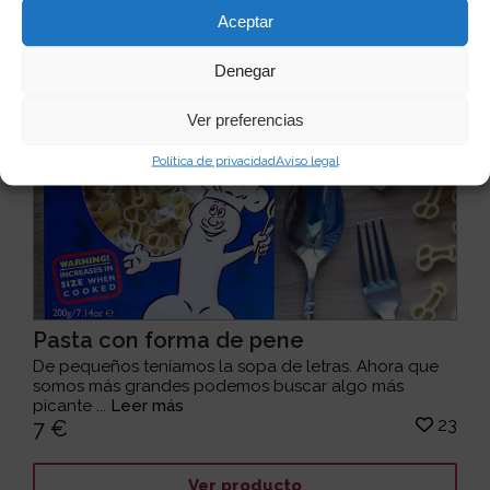
Aceptar
Denegar
Ver preferencias
Política de privacidad
Aviso legal
Pasta con forma de pene
De pequeños teníamos la sopa de letras. Ahora que
somos más grandes podemos buscar algo más
picante ...
Leer más
23
7 €
Ver producto