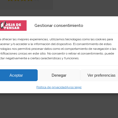
Gestionar consentimiento
a ofrecer las mejores experiencias, utilizamos tecnologías como las cookies para
acenar y/o acceder a la información del dispositivo. El consentimiento de estas
nologías nos permitirá procesar datos como el comportamiento de navegación o las
ntificaciones únicas en este sitio. No consentir o retirar el consentimiento, puede
 amante de las palabras y de los productos singular
ctar negativamente a ciertas características y funciones.
rimientos en
dejadepensar.com
. Me gusta el mar y dis
Aceptar
Denegar
Ver preferencias
Política de privacidad
Aviso legal