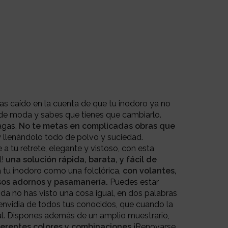
as caído en la cuenta de que tu inodoro ya no
 de moda y sabes que tienes que cambiarlo.
agas.
No te metas en complicadas obras que
y llenándolo todo de polvo y suciedad.
 a tu retrete, elegante y vistoso, con esta
l!
una solución rápida, barata, y fácil de
 tu inodoro como una folclórica,
con volantes,
sos adornos y pasamanería.
Puedes estar
da no has visto una cosa igual, en dos palabras
 envidia de todos tus conocidos, que cuando la
al. Dispones además de un amplio muestrario,
ferentes colores y combinaciones
¡Renovarse