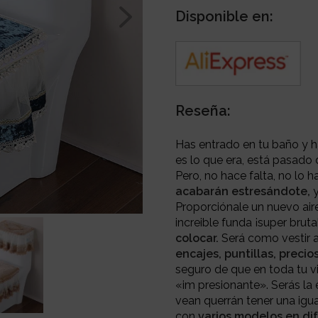
Disponible en:
Reseña:
Has entrado en tu baño y h
es lo que era, está pasado
Pero, no hace falta, no lo h
acabarán estresándote,
Proporciónale un nuevo aire
increible funda ¡super bruta
colocar.
Será como vestir a
encajes, puntillas,
precio
seguro de que en toda tu vi
«im presionante». Serás la
vean querrán tener una igu
con
varios modelos en di