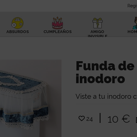
Regí
ABSURDOS
CUMPLEAÑOS
AMIGO
HOM
INVISIBLE
Funda de 
inodoro
Viste a tu inodoro 
|
10 €
24