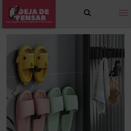
Los regalos más originales de la red