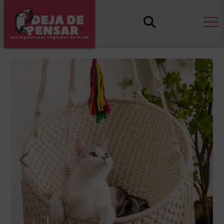
Los regalos más originales de la red