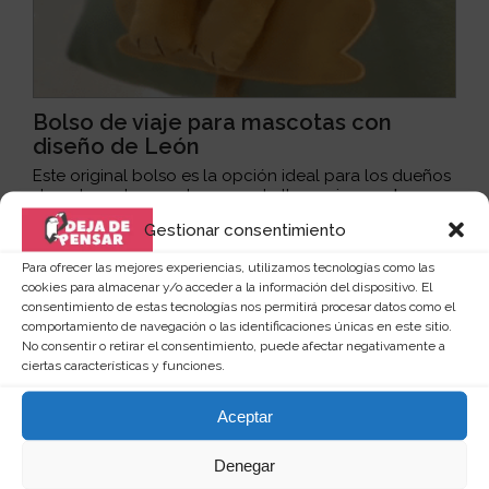
Bolso de viaje para mascotas con
diseño de León
Este original bolso es la opción ideal para los dueños
de gatos, a los que les encanta llevar siempr...
Leer
más
Gestionar consentimiento
24
12 €
Para ofrecer las mejores experiencias, utilizamos tecnologías como las
cookies para almacenar y/o acceder a la información del dispositivo. El
Ver producto
consentimiento de estas tecnologías nos permitirá procesar datos como el
comportamiento de navegación o las identificaciones únicas en este sitio.
No consentir o retirar el consentimiento, puede afectar negativamente a
ciertas características y funciones.
Aceptar
Denegar