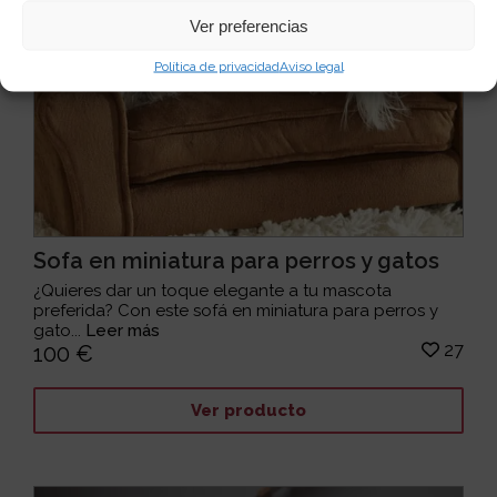
Ver preferencias
Política de privacidad
Aviso legal
Sofa en miniatura para perros y gatos
¿Quieres dar un toque elegante a tu mascota
preferida? Con este sofá en miniatura para perros y
gato...
Leer más
27
100 €
Ver producto