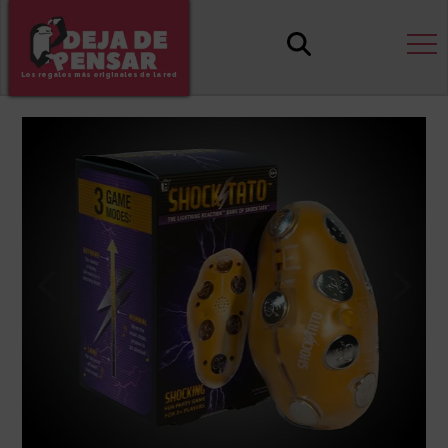
Los regalos más originales de la red