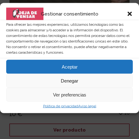
Gestionar consentimiento
Para ofrecer las mejores experiencias, utilizamos tecnologías como las
cookies para almacenar y/o acceder a la información del dispositivo. El
consentimiento de estas tecnologías nos permitirá procesar datos como el
comportamiento de navegación o las identificaciones únicas en este sitio.
No consentir o retirar el consentimiento, puede afectar negativamente a
ciertas características y funciones.
Aceptar
Denegar
Juego mesa de futbol interactivo
Ver preferencias
¡Sumérgete en la emoción del fútbol con este juego
de mesa interactivo para dos personas! Este emoci...
Política de privacidad
Aviso legal
Leer más
16
10 €
Ver producto