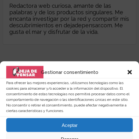
Redactora web curiosa, amante de las
palabras y de los productos singulares. Me
encanta investigar por la red y compartir mis
descubrimientos en
dejadepensar.com
. Me
gusta el mar y disfrutar de la vida.
Gestionar consentimiento
Para ofrecer las mejores experiencias, utilizamos tecnologías como las
cookies para almacenar y/o acceder a la información del dispositivo. El
consentimiento de estas tecnologías nos permitirá procesar datos como el
comportamiento de navegación o las identificaciones únicas en este sitio.
No consentir o retirar el consentimiento, puede afectar negativamente a
ciertas características y funciones.
Aceptar
Denegar