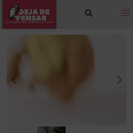
Los regalos más originales de la red